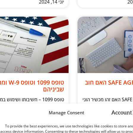
יוני 14, 2024
SAFE AGREEMENT האם חוב
טופס 1099 וטופס W-9
שביניהם
SAFE Agreement האם זהו מכשיר הוני
טופס 1099 – חשיבותו ושימוש 
ב? Simple Agreement for
המס בארה"ב במערכת המס
Manage Consent
Future Equity (SAFE) הינו מכשיר
האמריקאית, טופס 1099
ט-אפים משתמשים בו
חיוני בדיווח וניהול הכנסות שאינן 
To provide the best experiences, we use technologies like cookies to store an
כדי לגייס הון בשלבים
הטופס משמש ככלי דיווח
access device information. Consenting to these technologies will allow us to pro