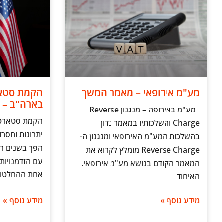
מע"מ אירופאי – מאמר המשך
הקמת סטאר
בארה"ב – י
מע"מ באירופה – מנגנון Reverse
הקמת סטארטא
Charge והשלכותיו במאמר נדון
יתרונות וחסר
בהשלכות המע"מ האירופאי ומנגנון ה-
הפך בשנים הא
Reverse Charge מומלץ לקרוא את
עם הזדמנויות
המאמר הקודם בנושא מע"מ אירופאי.
אחת ההחלטות
האיחוד
מידע נוסף »
מידע נוסף »