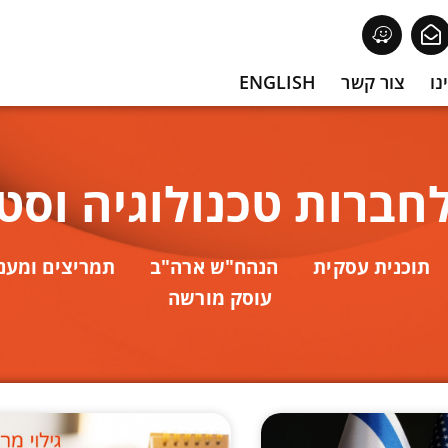
נו
צור קשר
ENGLISH
חברות טכנולוגיה וסט
תוכנית עסקית
הנהח"ש ארה"ב
תמריצים ומענק
עוסק מורשה