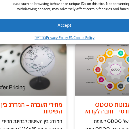
data such as browsing behavior or unique IDs on this site. Not consentin
withdrawing consent, may adversely affect certain features and functi
מידע נוסף »
Accept
ינואר 24, 2024
Cookie Policy
Privacy-Policy EN
צור קשר
הנהלת חשבונות ODOO
מחירי העברה – המדרג בין
רטי – חובה לקרוא
השיטות
מערכת ניהול של ODOO לעומת
המדרג בין השיטות לבחינת מחירי