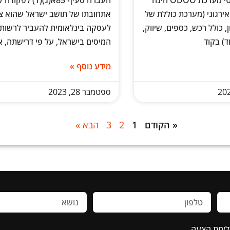
מערכת פריורטי מערכת ODOO הינה
העברה סעיף 85א(ג)(1) לפ
אירגוני (מערכת כוללת של
אתחובתו של תושב ישראל שהוא צ
 כולל רכש, כספים, שיווק,
לעסקה בינלאומית להעביר לרשות
ד) בקוד
המיסים בישראל, על פי דרישתה, 
מידע נוסף »
ספטמבר 28, 2023
« הקודם
1
2
3
הבא »
ליחת הצעה