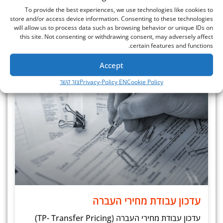
To provide the best experiences, we use technologies like cookies to
מידע נוסף »
store and/or access device information. Consenting to these technologies
will allow us to process data such as browsing behavior or unique IDs on
this site. Not consenting or withdrawing consent, may adversely affect
אפריל 4, 2025
certain features and functions.
Accept
Cookie Policy
Privacy-Policy EN
צור קשר
עדכון עבודת מחירי העברה
עדכון עבודת מחירי העברה (TP- Transfer Pricing)