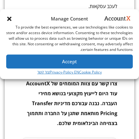
לעכב עסקאות.
סיכום ושלב הבא
Manage Consent
To provide the best experiences, we use technologies like cookies to
מחירי העברה לסטארטאפים דורשים תשומת לב
store and/or access device information. Consenting to these technologies
will allow us to process data such as browsing behavior or unique IDs on
מוקדמת ומקצועית. אל תחכו לביקורת מס או
this site. Not consenting or withdrawing consent, may adversely affect
certain features and functions.
לתהליך Due Diligence כדי לטפל בנושא. תכנון
Accept
נכון מראש חוסך כסף, מפחית סיכונים ומחזק את
Cookie Policy
Privacy-Policy EN
צור קשר
מבנה המס הבינלאומי שלכם.
צרו קשר עם צוות המומחים של AccountX
עוד היום לייעוץ מקצועי בנושא מחירי
העברה. נבנה עבורכם מדיניות Transfer
Pricing מותאמת שתגן על החברה ותתמוך
בצמיחה הבינלאומית שלכם.