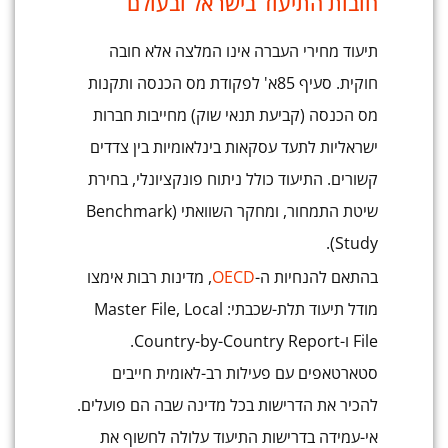
חובות התיעוד בישראל ובעולם
תיעוד מחירי העברה אינו המלצה אלא חובה
חוקית. סעיף 85א' לפקודת מס הכנסה ותקנות
מס הכנסה (קביעת תנאי שוק) מחייבות חברות
ישראליות לתעד עסקאות בינלאומיות בין צדדים
קשורים. התיעוד כולל ניתוח פונקציונלי, בחירת
שיטת התמחור, ומחקר השוואתי (Benchmark
Study).
בהתאם להנחיות ה-
OECD
, מדינות רבות אימצו
מודל תיעוד תלת-שכבתי: Master File, Local
File ו-Country-by-Country Report.
סטארטאפים עם פעילות רב-לאומית חייבים
להכיר את הדרישות בכל מדינה שבה הם פועלים.
אי-עמידה בדרישות התיעוד עלולה לחשוף את