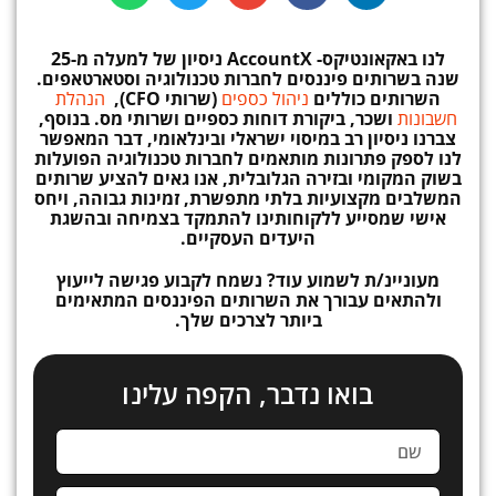
לנו באקאונטיקס-
AccountX
ניסיון
של למעלה מ-25
שנה בשרותים פיננסים לחברות טכנולוגיה וסטארטאפים.
השרותים כוללים
ניהול כספים
(שרותי CFO),
הנהלת
חשבונות
ושכר, ביקורת דוחות כספיים ושרותי מס. בנוסף,
צברנו ניסיון רב במיסוי ישראלי ובינלאומי, דבר המאפשר
לנו לספק פתרונות מותאמים לחברות טכנולוגיה הפועלות
בשוק המקומי ובזירה הגלובלית, אנו גאים להציע שרותים
המשלבים מקצועיות בלתי מתפשרת, זמינות גבוהה, ויחס
אישי שמסייע ללקוחותינו להתמקד בצמיחה ובהשגת
היעדים העסקיים.
מעוניינ/ת לשמוע עוד? נשמח לקבוע פגישה לייעוץ
ולהתאים עבורך את השרותים הפיננסים המתאימים
ביותר לצרכים שלך.
בואו נדבר, הקפה עלינו