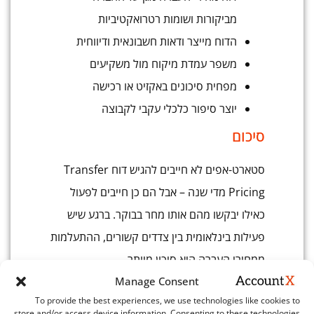
מביקורות ושומות רטרואקטיביות
הדוח מייצר ודאות חשבונאית ודיווחית
משפר עמדת מיקוח מול משקיעים
מפחית סיכונים באקזיט או רכישה
יוצר סיפור כלכלי עקבי לקבוצה
סיכום
סטארט-אפים לא חייבים להגיש דוח Transfer
Pricing מדי שנה – אבל הם כן חייבים לפעול
כאילו יבקשו מהם אותו מחר בבוקר. ברגע שיש
פעילות בינלאומית בין צדדים קשורים, ההתעלמות
ממחירי העברה היא סיכון מיותר.
Manage Consent
הגישה הנכונה היא התאמה לשלב החברה: לא
To provide the best experiences, we use technologies like cookies to
להעמיס על סטארט-אפ צעיר, אך גם לא לחכות
store and/or access device information. Consenting to these technologies