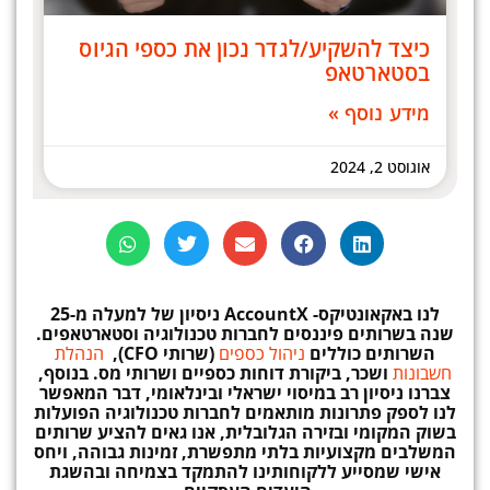
כיצד להשקיע/לגדר נכון את כספי הגיוס
בסטארטאפ
מידע נוסף »
אוגוסט 2, 2024
לנו באקאונטיקס-
AccountX
ניסיון
של למעלה מ-25
שנה בשרותים פיננסים לחברות טכנולוגיה וסטארטאפים.
השרותים כוללים
ניהול כספים
(שרותי CFO),
הנהלת
חשבונות
ושכר, ביקורת דוחות כספיים ושרותי מס. בנוסף,
צברנו ניסיון רב במיסוי ישראלי ובינלאומי, דבר המאפשר
לנו לספק פתרונות מותאמים לחברות טכנולוגיה הפועלות
בשוק המקומי ובזירה הגלובלית, אנו גאים להציע שרותים
המשלבים מקצועיות בלתי מתפשרת, זמינות גבוהה, ויחס
אישי שמסייע ללקוחותינו להתמקד בצמיחה ובהשגת