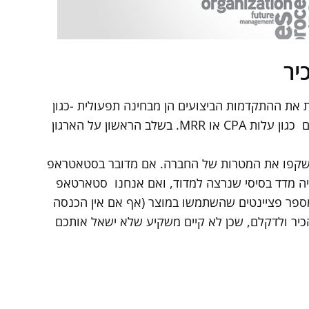
ה מודדת את ההתקדמות הביצועים הן מבחינה תפעולית -כגון
מספר משתמשים, זמן תגובה, או מבחינת מדדים כספיים כגון עלות CPA או MRR. בשלב הראשון על הארגון
 שישקפו את המטרות של החברה. אם מדובר בסטאטראפ
 התשלומים אזי נפח התשלומים או Volume יהיה מדד בסיסי שנרצה למדוד, ואם אנחנו סטארטאפ
קנות או מספר פציינטים שהשתמשו במוצר (אף אם אין הכנסה
 הם מדדים שכל חברת SaaS חייבת להכיר ולדקלם, שכן לא קיים משקיע שלא ישאל אותכם