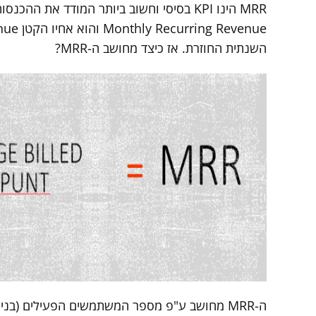
השנתית החוזרת. אז כיצד מחושב ה-MRR?
ה-MRR מחושב ע"פ מספר המשתמשים הפעילים (בניכוי לקוחות נוטשים) כפול עלות המינוי החודשי = MRR