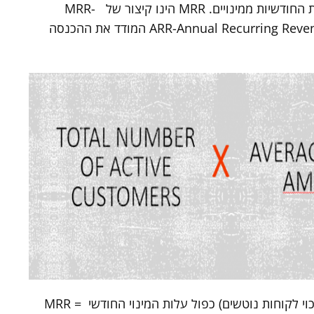
MRR הינו KPI בסיסי וחשוב ביותר המודד את ההכנסות החודשיות ממינויים. MRR הינו קיצור של MRR-
Monthly Recurring Revenue והוא אחיו הקטן ARR-Annual Recurring Revenue המודד את ההכנסה