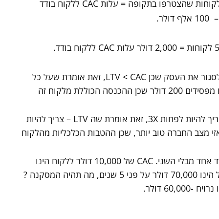
הצטרפו בתקופה = עלות CAC ללקוח בודד
לר.
אם ה LTV מהלקוח הנ"ל הינה 1,800 דולר. אזי צריך לסגור את העסק שכן LTV < CAC, זאת אומרת שעל כל
לקוח חדש שאנו מגייסים ועולה לנו 2,000 דולר אנחנו מפסידים 200 דולר שכן ההכנסה הכוללת מלקוח זה
בחברות SaaS יש כלל אצבע שהיחס בין CAC ל-LTV צריך להיות לפחות 3X, זאת אומרת שה LTV – צריך להיות
גבוה ביותר אזי מצב החברה טוב יותר, שכן ההטבות הכלכליות מהלקוח
המסקנה מהקשר בין המדדים היא שלא ניתן למדוד מדד אחד מבלי השני. CAC של 10,000 דולר ללקוח הינו
סכום גבוה לכל הדעות. אולם אם ה LTV מהלקוח הנ"ל הינו 70,000 דולר על פני 5 שנים, מה תהיה המסקנה ?
60 דולר.