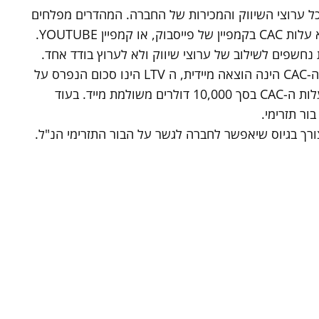
ה חישוב ממוצע לכל ערוצי השיווק והמכירות של החברה. המהדרים מפלחים
לסגמנט שיווק ומחשב את הCAC בנפרד. לדוגמא עלות CAC בקמפיין של פייסבוק, או קמפיין YOUTUBE.
 נחשפים לשילוב של ערוצי שיווק ולא לערוץ בודד אחד.
יש פער מזומנים מובנה בין ה-CAC ל-LTV. בעוד ה-CAC הינה הוצאה מיידית, ה LTV הינו סכום הנפרס על
פני תקופה ארוכה ואף שנים. בדוגמא הקודמת עלות ה-CAC בסך 10,000 דולרים משולמת מייד. בעוד