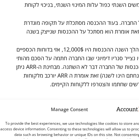
 המשתמשים השנתי כפול עלות המינוי השנתי, בניכוי לקוחת
יין ש-ARR שונה מהההכנסה (Revenue) של החברה. בעוד ההכנסה מסתכלת על תקופה מוגדרת
, שנה, ה-ARR צופה פני עתיד זאת אומרת הוא מסתכל על ההכנסות שנייצק בשנה
לדוגמא אם הכנסות החברה הינן 1,000$ לחודש, ובמהלך השנה ההכנסות היו 12,000$, אזי בדוחות הכספיים
ורת ההכנסה 12,000 דולר. עכשיו נצייר סנריו דימיוני שבו החברה חתמה על הסכם מהותי
של 10,000 דולר, ביום האחרון של השנה, מבחינת ההכנסות של החברה דבר לא השתנה. מבחינת ה-ARR ניתן
כבר לאמר שהוא צמח ל-22,000 (בהנחה שההסכם שנחתם הינו לשנה) זאת אומרת ה ARR יורכב מלקוחות
LTV הינו קיצור של המונח Customer Lifetime Value הערך הכולל בדולרים שהחברה תייצר מלקוח בודד.
Manage Consent
לדוגמא אם ההכנסה החודשית הצפויה מלקוח הינה 1,000$ ובממוצע לקוח משלם כ-2.5 שנים או 30 חודשים
To provide the best experiences, we use technologies like cookies to store an
לפני נטישתו, אזי ה-LTV מהלקוח הינה 1,000$*30 חודשים = 30,000$. המספר 30 אלף דולר מייצג את כלל
access device information. Consenting to these technologies will allow us to pro
data such as browsing behavior or unique IDs on this site. Not consentin
הגעתו לחברה עד לנטישתו.