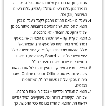
אגרות, תוך הבחנה בין עלות הרישום בכל טריטוריה
בנפרד כגון עלות רישום ארה”ב (FDA), עלות רישום
באירופה (CE) וכו’.
מענקים – באם המיזם מתכנן לקבל מענקים בגין
הוצאות הפיתוח, יש להוסיפם להוצאות פיתוח בסימן
שלילי (הקטנת הוצאה) ולא כהכנסה.
הוצאות קליניקה – יש הכוללים הוצאות אלו בסעיף
נפרד (תלוי במהותיות של סעיף זה). הוצאות אלו
יכללו הוצאות שכר עובדי קליניקה, יעוץ חיצוני- כולל
יעוץ חיצוני על ידי ה- Advisory Board, הוצאות
ניסויים קליניים והוצאות נסיעה לחו”ל.
הוצאות מכירה ושיווק – בסעיף זה נכלול את הוצאות
שכר, עלות פירסום Offline ופרסום Online , שכר
פיתוח עסקי, עלות נסיעות לחו”ל, השתתפות
בכנסים.
הוצאות הנהלה וכלליות – נכלול הוצאות הנהלה,
שכירות, תקשורת, רווחה וכו’, משקיעים תמיד יעדיפו
לראות את ההוצאות האלו צנועות ככל האפשר, כך