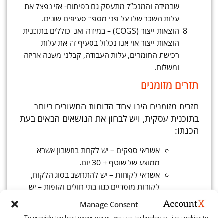
שבמידה והמנכ”ל מתעסק גם בפיתוח- אזי נפצל את
עלות השכר שלו על פני מספר סעיפים שונים.
הוצאות ייצור (COGS) – במידה ואנו כוללים בתוכנית
הוצאות ייצור אזי אנו נכלול בסעיף זה את עלות
רכישת החומרים, עלות העבודה, קבלני משנה אריזה
ומשלוח.
תזרים מזומנים
תזרים מזומנים הינו אחד הדוחות החשובים ביותר
בתוכנית עסקית, ויש לבחון את הנושאים הבאים בעת
הכנתו:
אשראי ספקים – יש לקחת בחשבון אשראי
ממוצע של שוטף + 30 יום.
אשראי לקוחות – יש להתחשב בסוג הלקוח,
לקוחות מוסדיים כגון בתי חולים וקופות – יש
לחשב לפי ממוצע של שוטף + 90 יום.
Manage Consent
רכוש קבוע – יש לחשב את עלות רכישת רכוש
To provide the best experiences, we use technologies like cookies to