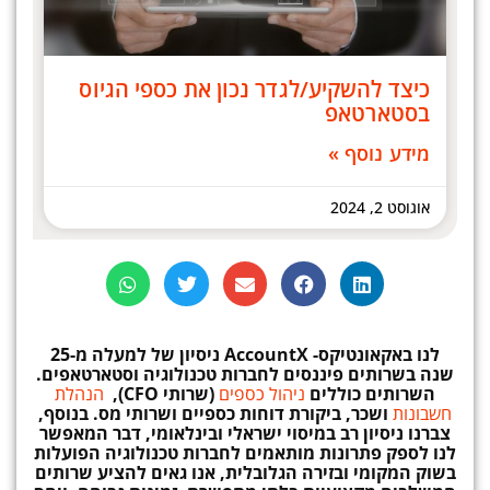
כיצד להשקיע/לגדר נכון את כספי הגיוס
בסטארטאפ
מידע נוסף »
אוגוסט 2, 2024
לנו באקאונטיקס-
AccountX
ניסיון
של למעלה מ-25
שנה בשרותים פיננסים לחברות טכנולוגיה וסטארטאפים.
השרותים כוללים
ניהול כספים
(שרותי CFO),
הנהלת
חשבונות
ושכר, ביקורת דוחות כספיים ושרותי מס. בנוסף,
צברנו ניסיון רב במיסוי ישראלי ובינלאומי, דבר המאפשר
לנו לספק פתרונות מותאמים לחברות טכנולוגיה הפועלות
בשוק המקומי ובזירה הגלובלית, אנו גאים להציע שרותים