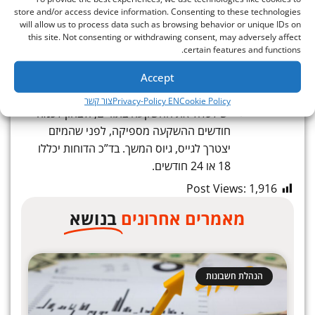
קבוע בתזרים, את הפחת יש לכלול בדוח רווח
store and/or access device information. Consenting to these technologies
והפסד.
will allow us to process data such as browsing behavior or unique IDs on
this site. Not consenting or withdrawing consent, may adversely affect
היוון הוצאות פיתוח, רישום הוצאות פטנטים –
certain features and functions.
יש הכוללים הוצאות אלו בהתאם לכללי
Accept
חשבונאות בתזרים, כאשר את הפחת יש לכלול
הוצאות פחת והפחתה.
Cookie Policy
Privacy-Policy EN
צור קשר
יש לכלול את ההשקעה בתזרים, ולבחון לכמה
חודשים ההשקעה מספיקה, לפני שהמיזם
יצטרך לגייס, גיוס המשך. בד”כ הדוחות יכללו
18 או 24 חודשים.
Post Views:
1,916
מאמרים אחרונים
בנושא
הנהלת חשבונות