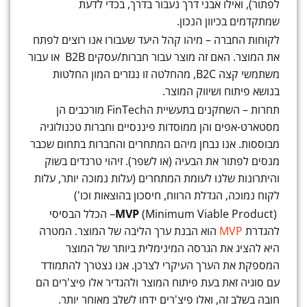
לפתור), ואילו אבני דרך נעבור בדרך, בכדי לדעת
שמתקדמים בכיוון הנכון.
לקוחות החברה – מיהו קהל היעד שעבורו אנו רוצים לפתח
את המוצר. האם זה מוצר עבור חברות/עסקים B2B או עבור
משתמשי קצה B2C, מהחלטה זו נגזרים המון החלטות
בנושא פיתוח ושיווק המוצר.
תחרות – השחקנים בתעשיית הFinTech מורכבים הן
מסטארט-אפים והן ממוסדות פיננסיים וחברות טכנולוגיה
מבוססות. אנו נבחן מיהם המתחרים והחברות בתחום שכבר
מנסים לפתור את הבעיה (או לשפר). זיהוי טרנדים בשוק
והיתרונות שלנו לעומת המתחרים (עלות נמוכה יותר, עלות
לקוח נמוכה, הגדלת הרווח, חיסכון בהוצאות וכו')
MVP
(Minimum Viable Product)– הכלל הבסיסי
להגדרת
MVP
הוא הבנת ערך הליבה של המוצר. המטרה
היא להציג את הגרסה המינימלית ביותר של המוצר
המספקת את הערך העיקרי לצרכן. אנו נצטרך להתמודד
עם סוגיה זאת בעת פיתוח המוצר ולהגדיר אלו פיצ'רים הם
חובה בשלב זה, ואלו פיצ'רים ידחו לשלב מאוחר יותר.