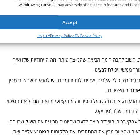
ת המענק ובאיזה סכום. אם ההחלטה חיובית, היזמים מקבלים
withdrawing consent, may adversely affect certain features and functi
כפי שהוגשה.
Accept
נק
Cookie Policy
Privacy-Policy EN
צור קשר
ל ויש צורך לבחור את הבקשות המבטיחות ביותר, ולכן חשוב לדעת
ית. חשוב להבהיר מה הבעיה שהמוצר פותר, מה הייחודיות שלו ואיך
ורך ממשי ויכולת לבצעו.
ברורה, כולל שלבים, יעדים ולוחות זמנים. יש להראות שהצוות מבין
תגרים הצפויים.
 הוועדה. צוות חזק, בעל ניסיון ורקע מקצועי מתאים מגדיל את הסיכוי
 התרומה שלו לפרויקט.
ל עסקי ברור. הוועדה רוצה לדעת שהיזמים מבינים את השוק שבו הם
הראות שהצוות מבין את המתחרים, את הלקוחות הפוטנציאליים ואת