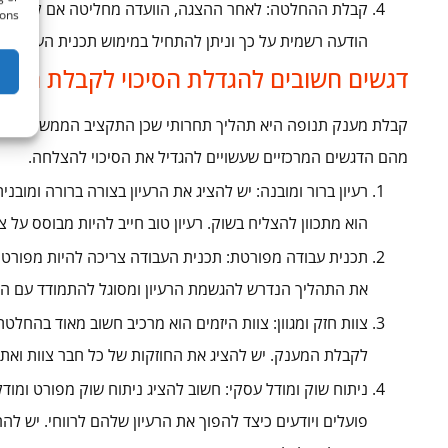
קבלת ההחלטה: לאחר ההצגה, הוועדה מחליטה אם להעניק א
ons.
הודעה רשמית על כך וניתן להתחיל במימוש תכנית העבודה 
דגשים חשובים להגדלת הסיכוי לקבלת המע
קבלת מענק תנופה היא תהליך תחרותי שכן התקציב הממשלתי מוגב
מהם הדגשים המרכזיים שעשויים להגדיל את הסיכוי להצלחה.
רעיון ברור ומובנה: יש להציג את הרעיון בצורה ברורה ומובנ
הוא מתכוון להצליח בשוק. רעיון טוב חייב להיות מבוסס על צ
תכנית עבודה מפורטת: תכנית העבודה צריכה להיות מפורטת ו
את התהליך הנדרש להגשמת הרעיון ומסוגל להתמודד עם הא
צוות חזק ומגוון: צוות היזמים הוא מרכיב חשוב מאוד בהחלטת
לקבלת המענק. יש להציג את החוזקות של כל חבר צוות ואת
ניתוח שוק ומודל עסקי: חשוב להציג ניתוח שוק מפורט ומוד
פועלים ויודעים כיצד להפוך את הרעיון שלהם לרווחי. יש ל