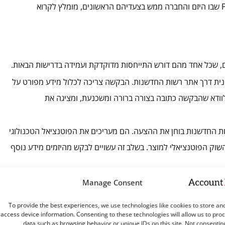
Of Concept). זהו מענק ראשוני לחברה ומתאים לשלב Pre Seed שבו היזם והחברה ממש בצעדיהם הראשונים, מומלץ לקרוא
 שכל אחד מהם דורש התייחסות מדוקדקת ועמידה בדרישות הבאות.
ת דרך אתר רשות החדשנות. הבקשה צריכה לכלול מידע מפורט על
 לוודא שהבקשה כתובה בצורה ברורה ומשכנעת, ומציגה את
ת החדשנות בוחן את ההצעה. הם מעריכים את הפוטנציאל הטכנולוגי
השוק הפוטנציאלי למוצר. בשלב זה עשויים לבקש מהיזמים מידע נוסף
הציג את הרעיון שלהם בפני ועדה מקצועית של רשות החדשנות.
Manage Consent
צפוי והצפי לתוצאות. הוועדה מקבלת החלטה האם להעניק את
To provide the best experiences, we use technologies like cookies to store an
access device information. Consenting to these technologies will allow us to pro
data such as browsing behavior or unique IDs on this site. Not consentin