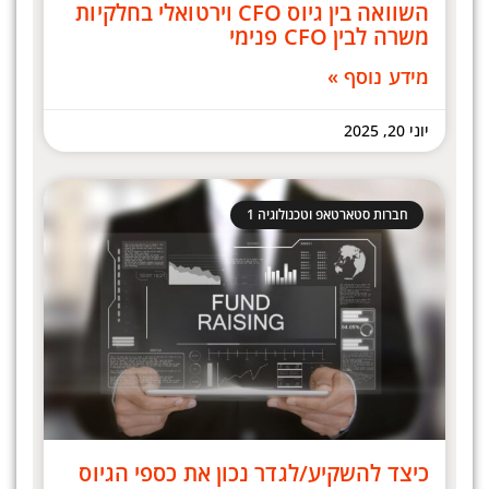
השוואה בין גיוס CFO וירטואלי בחלקיות
משרה לבין CFO פנימי
מידע נוסף »
יוני 20, 2025
חברות סטארטאפ וטכנולוגיה 1
כיצד להשקיע/לגדר נכון את כספי הגיוס