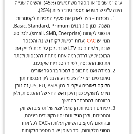
ע"פ "מושבים" או מספר משתמשים (45%), והשיטה שנייה
הינה ע"פ שימוש או מספר טרנזקציות (25%).
מכירות – רצוי לארגן את סעיף המכירות לקטגוריות
משנה, כגון סוג מנוים Basic, Standard, Primum,
או סוגי לקוחות (small, SMB, Enerprise). לכל סוג
מנוי יש
CAC
(עלות רכישת לקוח) שונה והכנסה
שונה, ולעיתים גם LTV שונה. לכן על מנת לדייק את
התוכנית יש לרדת רמה אחת מתחת להכנסות ולנתח
את סוג ההכנסה, לפי הקטגוריות שקבענו.
במידה ואנו מתכוונים למכור במספר אזורים
גיאוגרפים רצוי להציג מידע זה בגיליון הכנסות תוך
חלוקה לאזורים עיקריים כגון US, EU, ASIA, זה נותן
מידע למשקיע כגון היכן ראש החץ של ההכנסות, ולאן
בכוונתנו להתרחב בהמשך.
לעיתים המכירות הן פועל יוצא של תקציב השיווק
והמכירות, ולכן הגיליונות יהיו מקושרים ביניהם,
ובהתאם לתקציב השיווק ועלות ה-CAC לכל אחד
מסוגי הלקוחות, יגזר באופן ישיר מספר הלקוחות.