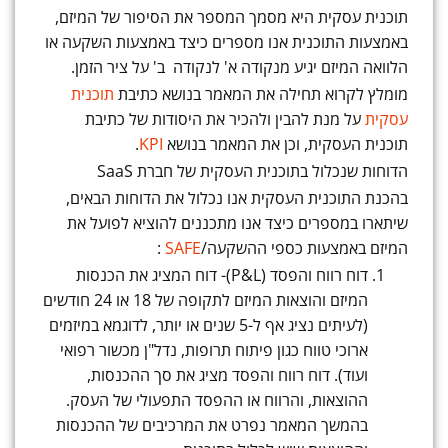
תוכנית עסקית היא מסמך המספר את הסיפור של המיזם,
באמצעות התוכנית אנו מספרים כיצד באמצעות השקעה או
הלוואה המיזם יגיע מנקודה א' לנקודה ב' על ציר הזמן.
מומלץ לקרוא תחילה את המאמר בנושא כתיבת
תוכנית
עסקית
על מנת להבין ולהכיר את היסודות של כתיבת
תוכנית העסקית, וכן את המאמר בנושא
KPI
.
הדוחות שנכלול בתוכנית העסקית של חברת SaaS
בהכנת התוכנית העסקית אנו נכלול את הדוחות הבאים,
שיתארו במספרים כיצד אנו מתכננים להוציא לפועל את
המיזם באמצעות כספי ההשקעה/
SAFE
:
דוח רווח והפסד (P&L)- דוח המציג את הכנסות
המיזם והוצאות המיזם לתקופה של 18 או 24 חודשים
(לעיתים נציג אף ל-5 שנים או יותר, לדוגמא במיזמים
ארוכי טווח כגון פיתוח תרופות, נדל"ן מכשור רפואי
ועוד). דוח רווח והפסד מציג את סך ההכנסות,
ההוצאות, והרווח או ההפסד התפעולי של העסק.
בהמשך המאמר נפרט את המרכיבים של ההכנסות