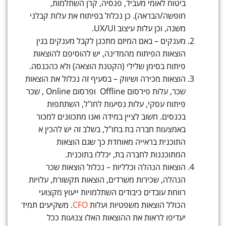
ביטוח לאומי מעביד, פנסיה, קרן השתלמות,
חופשה/הבראה). כן נכלול בפיתוח את עלות קבלני
משנה, וכן עלות עיצוב UX/UI.
מענקים – באם המיזם מתכנן לקבל מענקים בגין
הוצאות הפיתוח מהמדינה, יש להוסיפם להוצאות
פיתוח בסימן שלילי (הקטנת הוצאה) ולא כהכנסה.
הוצאות מכירה ושיווק – בסעיף זה נכלול את הוצאות
שכר, עלות פירסום Offline ופרסום Online , שכר
פיתוח עסקי, עלות נסיעות לחו"ל, השתתפות
בכנסים. חשוב לציין במידה ואנו מתכוונים למכור
באמצעות חברה בת בחו"ל, בשלב זה יש להכין א
התוכנית בראייה מאוחדת כך שגם הוצאות
המתוכננות לחברה בת, יכללו בתוכנית.
הוצאות הנהלה וכלליות – נכלול הוצאות שכר
הנהלה, שכירות משרדים, הוצאות תקשורת, עלויות
רווחת עובדים כיבודים השתלמויות ייעוץ מקצועי
הכולל הוצאות משפטיות ועלות
CFO
. משקיעים תמיד
יעדיפו לראות את ההוצאות האלו צנועות ככל