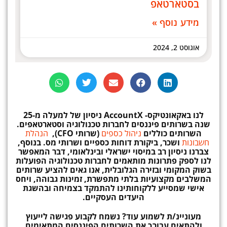
בסטארטאפ
מידע נוסף »
אוגוסט 2, 2024
לנו באקאונטיקס-
AccountX
ניסיון
של למעלה מ-25
שנה בשרותים פיננסים לחברות טכנולוגיה וסטארטאפים.
השרותים כוללים
ניהול כספים
(שרותי CFO),
הנהלת
חשבונות
ושכר, ביקורת דוחות כספיים ושרותי מס. בנוסף,
צברנו ניסיון רב במיסוי ישראלי ובינלאומי, דבר המאפשר
לנו לספק פתרונות מותאמים לחברות טכנולוגיה הפועלות
בשוק המקומי ובזירה הגלובלית, אנו גאים להציע שרותים
המשלבים מקצועיות בלתי מתפשרת, זמינות גבוהה, ויחס
אישי שמסייע ללקוחותינו להתמקד בצמיחה ובהשגת
היעדים העסקיים.
מעוניינ/ת לשמוע עוד? נשמח לקבוע פגישה לייעוץ
ולהתאים עבורך את השרותים הפיננסים המתאימים