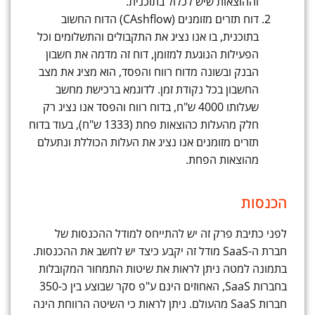
וההוצאות שיש לכלול בתוכנית.
דוח תזרים מזומנים (CAshflow) הדוח החשוב
בתוכנית, בו אנו נציג את התקבולים והתשלומים וכל
הפעילות הנוגעת למזומן, דוח זה מדמה את חשבון
הבנק ובשונה מדוח רווח והפסד, הוא מציג את מצב
החשבון בכל נקודת זמן. לדוגמא ברכישת מחשב
שעלותו 4000 ש"ח, בדוח רווח והפסד אנו נציג רק
חלק מהעלות כהוצאות פחת (1333 ש"ח), בעוד בדוח
תזרים מזומנים אנו נציג את העלות הכוללת ונתעלם
מהוצאות הפחת.
הכנסות
לפני כתיבת פרק זה יש להתייחס למודל ההכנסות של
חברת ה-SaaS מודל זה יקבע כיצד יש לחשב את ההכנסות.
בתמונה למטה ניתן לראות את שיטות התמחור המקובלות
בחברות SaaS, האחוזים הינם ע"פ סקר שבוצע בין כ-350
חברות SaaS מהעולם. ניתן לראות כי השיטה הרווחת הינה