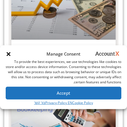
ARR – מדוע זהו המדד הכי חשוב בעולם
ה-SAAS?
Manage Consent
To provide the best experiences, we use technologies like cookies to
מידע נוסף »
store and/or access device information. Consenting to these technologies
will allow us to process data such as browsing behavior or unique IDs on
this site. Not consenting or withdrawing consent, may adversely affect
יולי 3, 2025
certain features and functions.
Accept
הנהלת חשבונות
Cookie Policy
Privacy-Policy EN
צור קשר