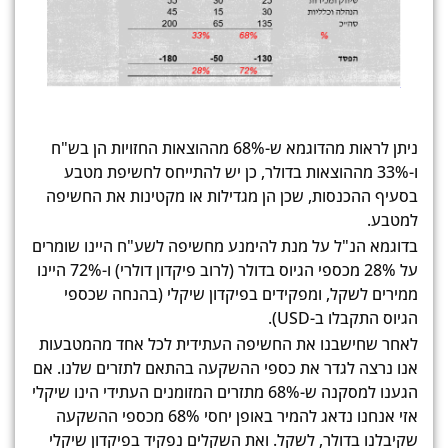
ניתן לראות מהדוגמא ש-68% מההוצאות החזויות הן בש"ח
ו-33% מההוצאות בדולר, כן יש להתייחס לחשיפת מטבע
בסעיף ההכנסות, שכן הן מגדילות או מקטינות את החשיפה
למטבע.
בדוגמא הנ"ל על מנת להימנע מחשיפה לשע"ח היינו שומרים
על 28% מכספי הגיוס בדולר (לרוב פיקדון דולרי) ו-72% היינו
ממירים לשקל, ומפקידים בפיקדון שיקלי (בהנחה שכספי
הגיוס התקבלו ב-USD).
לאחר שחישבנו את החשיפה העתידית לכל אחד מהמטבעות
אנו נרצה לגדר את כספי ההשקעה בהתאם לתזרים שלנו. אם
הגענו למסקנה ש-68% מתזרים המזומנים העתידי הינו שיקלי
אזי אנחנו נדאג להמיר באופן יחסי 68% מכספי ההשקעה
שקיבלנו בדולר, לשקל. ואת השקלים נפקיד בפיקדון שיקלי