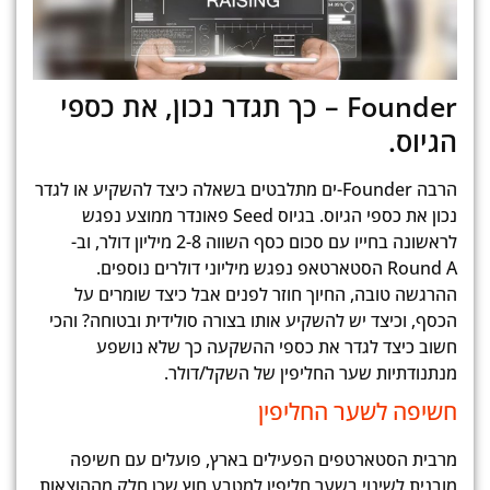
Founder – כך תגדר נכון, את כספי
הגיוס.
הרבה Founder-ים מתלבטים בשאלה כיצד להשקיע או לגדר
נכון את כספי הגיוס. בגיוס Seed פאונדר ממוצע נפגש
לראשונה בחייו עם סכום כסף השווה 2-8 מיליון דולר, וב-
Round A הסטארטאפ נפגש מיליוני דולרים נוספים.
ההרגשה טובה, החיוך חוזר לפנים אבל כיצד שומרים על
הכסף, וכיצד יש להשקיע אותו בצורה סולידית ובטוחה? והכי
חשוב כיצד לגדר את כספי ההשקעה כך שלא נושפע
מנתנודתיות שער החליפין של השקל/דולר.
חשיפה לשער החליפין
מרבית הסטארטפים הפעילים בארץ, פועלים עם חשיפה
מובנית לשינוי בשער חליפין למטבע חוץ שכן חלק מההוצאות