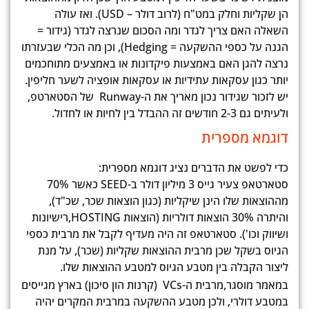
הן שקליות וחלק במט"ח (לרוב דולר – USD). ואז עולה
השאלה האם צריך לגדר ומה הסכום שנרצה לגדר (גידור =
הגנה על כספי ההשקעה = Hedging), וכן מה הכלי שבעזרתו
נרצה להגן האם באמצעות פיקדונות או באמצעים מתוחכמים
יותר כגון עסקאות עתידיות או עסקאות אופציה לשער חליפין.
יש לזכור שגידור נכון מאריך את ה-Runway של הסטארטפ,
ולעיתים גם 2-3 חודשים זה ההבדל בין לחיות או לחדול.
דוגמא מספרית
כדי לפשט את הדברים נציג דוגמא מספרית:
סטארטאפ צעיר גייס 3 מיליון דולר ב-SEED כאשר 70%
מההוצאות שלו הינן שיקליות (כגון הוצאות שכר, שכ"ד),
והיתרה 30% הוצאות דולריות (הוצאות HOSTING,רישיונות
ושיווק וכו'). סטארטאפ זה היה מעדיף לקבל את מרבית כספי
הגיוס בשקל שכן מרבית ההוצאות שקליות (שכר), על מנת
ליצור הקבלה בין מטבע הגיוס למטבע ההוצאות שלו.
במאמר מוסגר,מרבית ה-VCs (קרנות הון סיכון) בארץ מגייסים
במטבע דולרי, ולכן מטבע ההשקעה במרבית המקרים יהיה