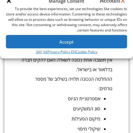
Manage Consent
בתהליך מורכב שכרוך בעלויות, בהיבטי מס
To provide the best experiences, we use technologies like cookies to
ובתכנון משפטי מוקדם.
store and/or access device information. Consenting to these technologies
will allow us to process data such as browsing behavior or unique IDs on
לכן, גם אם האקזיט נראה רחוק, חשוב לקחת אותו
this site. Not consenting or withdrawing consent, may adversely affect
certain features and functions.
בחשבון כבר עכשיו.
Accept
סיכום
Cookie Policy
Privacy-Policy EN
צור קשר
אין תשובה אחת נכונה לשאלה האם להקים חברה
בדלאוור או בישראל.
ההחלטה הנכונה תלויה בשילוב של מספר
גורמים:
אסטרטגיית הגיוס
סוג המשקיעים
מיקום הפעילות
שיקולי מיסוי