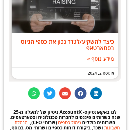
כיצד להשקיע/לגדר נכון את כספי הגיוס
בסטארטאפ
מידע נוסף »
אוגוסט 2, 2024
לנו באקאונטיקס-
AccountX
ניסיון
של למעלה מ-25
שנה בשרותים פיננסים לחברות טכנולוגיה וסטארטאפים.
השרותים כוללים
ניהול כספים
(שרותי CFO),
הנהלת
חשבונות
ושכר, ביקורת דוחות כספיים ושרותי מס. בנוסף,