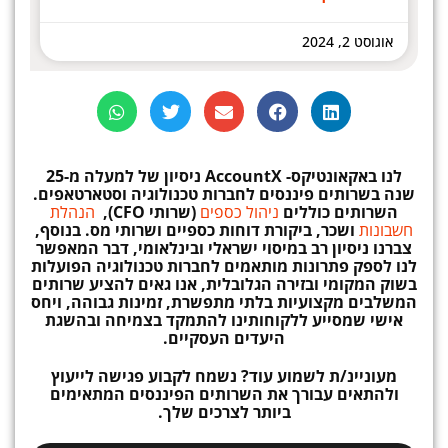
אוגוסט 2, 2024
לנו באקאונטיקס-
AccountX
ניסיון
של למעלה מ-25
שנה בשרותים פיננסים לחברות טכנולוגיה וסטארטאפים.
השרותים כוללים
ניהול כספים
(שרותי CFO),
הנהלת
חשבונות
ושכר, ביקורת דוחות כספיים ושרותי מס. בנוסף,
צברנו ניסיון רב במיסוי ישראלי ובינלאומי, דבר המאפשר
לנו לספק פתרונות מותאמים לחברות טכנולוגיה הפועלות
בשוק המקומי ובזירה הגלובלית, אנו גאים להציע שרותים
המשלבים מקצועיות בלתי מתפשרת, זמינות גבוהה, ויחס
אישי שמסייע ללקוחותינו להתמקד בצמיחה ובהשגת
היעדים העסקיים.
מעוניינ/ת לשמוע עוד? נשמח לקבוע פגישה לייעוץ
ולהתאים עבורך את השרותים הפיננסים המתאימים
ביותר לצרכים שלך.