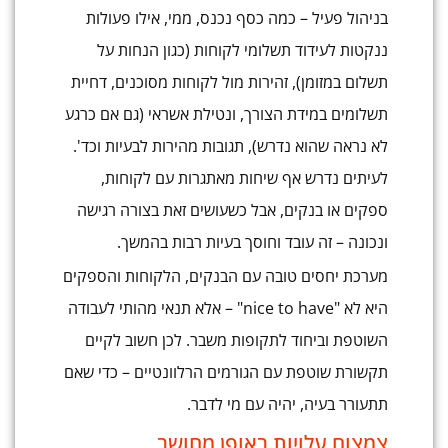
בניהול פעיל – כמה כסף נכנס, ממי, אילו פעולות
ננקטות לעידוד תשלומי לקוחות (כגון הנחות על
תשלום במזומן), זהירות מול לקוחות מסוכנים, דחיית
תשלומים במידת הצורך, ונטילת אשראי (גם אם כרגע
לא נראה שהוא נדרש), תגובות מהירות לבעיות וכד'.
לעיתים נדרש אף שיחות מאתגרות עם לקוחות,
ספקים או בנקים, אבל כשעושים זאת בצורה רגישה
ונכונה – זה עובד וחוסך בעיות רבות בהמשך.
מערכת יחסים טובה עם הבנקים, הלקוחות והספקים
היא לא "nice to have" – אלא תנאי מהותי לעבודה
השוטפת וביחוד לתקופות משבר. לכן חשוב לקיים
תקשורת שוטפת עם הגורמים הרלוונטיים – כדי שאם
תתעורר בעיה, יהיה עם מי לדבר.
צמצום עלויות באופן מחושב