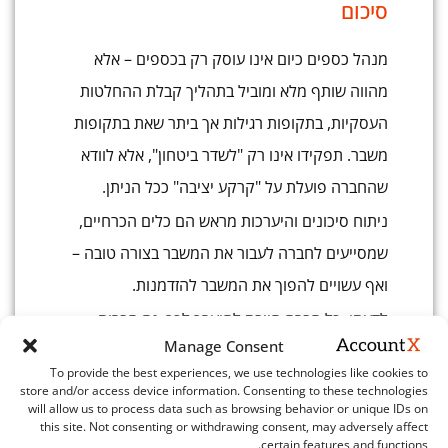
סיכום
מנהל כספים כיום אינו עוסק רק בכספים – אלא
מהווה שותף מלא ומוביל בתהליך קבלת ההחלטות
העסקיות, בתקופות רגילות אך ביתר שאת בתקופות
משבר. תפקידו אינו רק "לשדר ביטחון", אלא לוודא
שהחברה פועלת על "קרקע יציבה" ככל הניתן.
ניתוח סיכונים והיערכות מראש הם כלים הכרחיים,
שמסייעים לחברה לעבור את המשבר בצורה טובה –
ואף עשויים להפוך את המשבר להזדמנות.
לדעתי, כל חברה חייבת להיערך לכך. גם חברות
Manage Consent
קטנות יכולות להגיע לתוצאות דומות לאלו של חברות
To provide the best experiences, we use technologies like cookies to
גדולות – באמצעות קבלת שירותי ניהול כספים חיצוני
store and/or access device information. Consenting to these technologies
will allow us to process data such as browsing behavior or unique IDs on
הזמינים כיום.
this site. Not consenting or withdrawing consent, may adversely affect
certain features and functions.