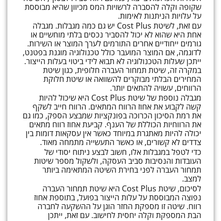
שקופה וקלה להסברה לרשויות המס מכיוון שהיא מבוססת
על עלויות הניתנות לאימות.
עם זאת, לשיטת Cost Plus יש גם כמה מגבלות. מגבלה
אחת היא שהוא לא יכול להסביר נכסים בלתי מוחשיים או
גורמים ייחודיים אחרים התורמים לערך המוצר או השירות.
לדוגמה, אם המוצר המועבר כולל טכנולוגיה מוגנת בפטנט,
ייתכן שעלות הטכנולוגיה לא תבוא לידי ביטוי בעלות הייצור.
במקרה זה, שיטת תמחור העברה חלופית, כגון שיטת
המחירים הבלתי מבוקרים להשוואה או שיטת חלוקת
הרווחים, עשויה להתאים יותר.
מגבלה נוספת של שיטת Cost Plus היא שיכול להיות
קשה לקבוע את אחוז הרווח המתאים. הרווח חייב לשקף
את רמת הסיכון הכרוכה בפונקציות שמבצע הספק, כמו גם
את הרווחיות הכוללת של הענף. קביעת אחוז רווח מתאים
יכולה להיות מאתגרת במיוחד כאשר אין עסקאות דומות בין
צדדים לא קשורים, או כאשר התעשייה מתמחה מאוד.
כדי לטפל במגבלות אלו, חשוב לבצע ניתוח יסודי של
העובדות והנסיבות סביב העסקה, ולשקול מספר שיטות
תמחור העברה לפני בחירת השיטה המתאימה ביותר
למצב.
לסיכום, שיטת Cost Plus היא שיטת תמחור העברה
נפוצה המבוססת על עלות הייצור בפועל, בתוספת אחוז
רווח. שיטה זו מספקת החזר הוגן על ההשקעה לחברה
הבת המספקת וקלה יחסית לחישוב. עם זאת, ייתכן