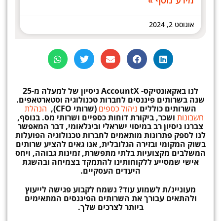
מידע נוסף »
אוגוסט 2, 2024
לנו באקאונטיקס-
AccountX
ניסיון
של למעלה מ-25
שנה בשרותים פיננסים לחברות טכנולוגיה וסטארטאפים.
השרותים כוללים
ניהול כספים
(שרותי CFO),
הנהלת
חשבונות
ושכר, ביקורת דוחות כספיים ושרותי מס. בנוסף,
צברנו ניסיון רב במיסוי ישראלי ובינלאומי, דבר המאפשר
לנו לספק פתרונות מותאמים לחברות טכנולוגיה הפועלות
בשוק המקומי ובזירה הגלובלית, אנו גאים להציע שרותים
המשלבים מקצועיות בלתי מתפשרת, זמינות גבוהה, ויחס
אישי שמסייע ללקוחותינו להתמקד בצמיחה ובהשגת
היעדים העסקיים.
מעוניינ/ת לשמוע עוד? נשמח לקבוע פגישה לייעוץ
ולהתאים עבורך את השרותים הפיננסים המתאימים
ביותר לצרכים שלך.