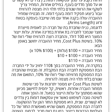
או על סמך מדדים בענף. במילים אחרות, המחיר צריך
לשקף את הרווח שגורם בלתי תלוי היה מצפה להרוויח
עבור ביצוע תפקיד דומה בענף דומה. זה מבטיח שמחיר
ההעברה עולה בקנה אחד עם מה שייגבה בעסקה בטווח
זרוע (Arms Length).
לדוגמה, נניח שחברת בת של חברה רב לאומית מייצרת
מוצר שנמכר לחברה בת אחרת במדינה אחרת. עלות ייצור
המוצר היא 100 דולר, והחברה רוצה להרוויח שולי רווח של
10%. בשיטת Cost Plus, מחיר ההעברה יחושב באופן
הבא:
מחיר העברה = $100 (עלות) + ($100 x 10%)
מחיר העברה = $100 + $10
מחיר העברה = $110
במקרה זה, מחיר ההעברה בסך 110$ יחויב על ידי החברה
הבת המספקת לחברה הבת המקבלת. זה מבטיח שהחברה
הבת המספקת מרוויחה שולי רווח של 10%, התואם את מה
שגורם בלתי תלוי היה מצפה להרוויח.
לשיטת Cost Plus יש מספר יתרונות על פני שיטות
תמחור העברה אחרות. ראשית, קל יחסית לחישוב מכיוון
שהוא מסתמך על עלות הייצור בפועל. זה הופך אותה
לשיטה טובה לשימוש כאשר אין עסקאות דומות בין צדדים
לא קשורים. שנית, היא מספקת החזר הוגן על ההשקעה
לחברה הבת המספקת, משום שהיא מאפשרת החזר של כל
העלויות הכרוכות בייצור, כמו גם רווח סביר. לבסוף, השיטה