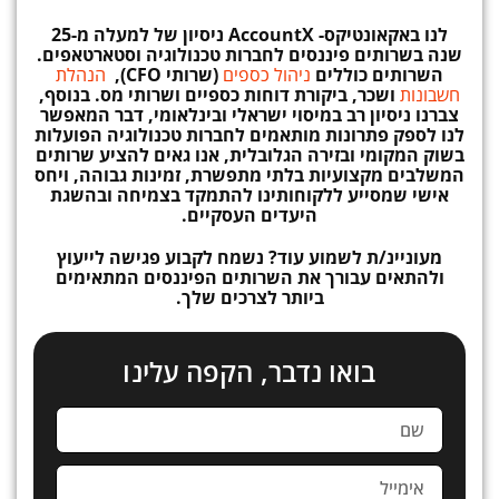
לנו באקאונטיקס-
AccountX
ניסיון
של למעלה מ-25
שנה בשרותים פיננסים לחברות טכנולוגיה וסטארטאפים.
השרותים כוללים
ניהול כספים
(שרותי CFO),
הנהלת
חשבונות
ושכר, ביקורת דוחות כספיים ושרותי מס. בנוסף,
צברנו ניסיון רב במיסוי ישראלי ובינלאומי, דבר המאפשר
לנו לספק פתרונות מותאמים לחברות טכנולוגיה הפועלות
בשוק המקומי ובזירה הגלובלית, אנו גאים להציע שרותים
המשלבים מקצועיות בלתי מתפשרת, זמינות גבוהה, ויחס
אישי שמסייע ללקוחותינו להתמקד בצמיחה ובהשגת
היעדים העסקיים.
מעוניינ/ת לשמוע עוד? נשמח לקבוע פגישה לייעוץ
ולהתאים עבורך את השרותים הפיננסים המתאימים
ביותר לצרכים שלך.
בואו נדבר, הקפה עלינו