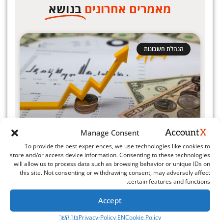
מאמרים אחרונים
בנושא
הנהלת חשבונות
Manage Consent
To provide the best experiences, we use technologies like cookies to
store and/or access device information. Consenting to these technologies
ARR – מדוע זהו המדד הכי חשוב בעולם
will allow us to process data such as browsing behavior or unique IDs on
this site. Not consenting or withdrawing consent, may adversely affect
ה-SAAS?
certain features and functions.
מידע נוסף »
Accept
Cookie Policy
Privacy-Policy EN
צור קשר
יולי 3, 2025