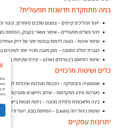
במה מתמקדת חדשנות תפעולית?
ייעול תהליכים קיימים – צמצום שלבים מיותרים, קיצור זמ
זיהוי כשלים תפעוליים – איתור צווארי בקבוק, הפחתת בזבו
שיפור איכות – הגעה לרמות גבוהות יותר של דיוק ועמידה
הגברת יכולת התגובה – מתן מענה מהיר יותר לשינויים בב
שיפור התיאום בין גורמים בארגון – יצירת שקיפות בין מ
כלים ושיטות מרכזיים
d/or
אוטומציה ורובוטיקה – הכנסת מערכות שיכולות לבצע פעו
cess
g or
מערכות מידע מתקדמות – שילוב חיישנים ומערכות בקרה 
ons.
בינה מלאכותית ולמידת מכונה – ניתוח מגמות בייצור, תח
שיטות ניהול רזה (Lean) – הפחתת בזבוז, ייעול זרימות העבודה ויצירת רצף ייצור חלק.
יתרונות עסקיים