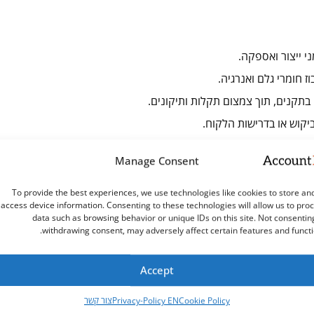
ני ייצור ואספקה.
ז חומרי גלם ואנרגיה.
 בתקנים, תוך צמצום תקלות ותיקונים.
יקוש או בדרישות הלקוח.
חלקות, קיצור תהליכי קבלת החלטות והזרמת מידע אמין ומהיר.
Manage Consent
To provide the best experiences, we use technologies like cookies to store an
לות טכניות החוזרות על עצמן בצורה מדויקת ואמינה.
access device information. Consenting to these technologies will allow us to pro
data such as browsing behavior or unique IDs on this site. Not consentin
בזמן אמת המאפשרות ניתוח נתונים מיידי.
withdrawing consent, may adversely affect certain features and functi
זית תקלות, תחזוקה מונעת, ותכנון מותאם לביקושים משתנים.
Accept
Cookie Policy
Privacy-Policy EN
צור קשר