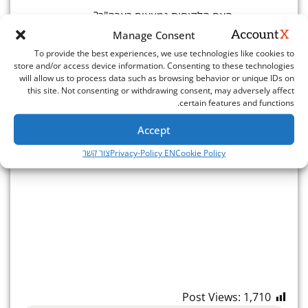
האם הלקוחות נמצאים בארה"ב?
Manage Consent
האם נדרש גיוס הון אמריקאי?
To provide the best experiences, we use technologies like cookies to
האם נרצה להנפיק בעתיד?
store and/or access device information. Consenting to these technologies
will allow us to process data such as browsing behavior or unique IDs on
במקרים רבים, יזמים בוחרים בגישת "היברידית":
this site. Not consenting or withdrawing consent, may adversely affect
certain features and functions.
הקמה של ישות אמריקאית לצרכים עסקיים,
במקביל לשמירה על פעילות פיתוח בישראל – כך
Accept
נהנים מכל העולמות, כל עוד יש ליווי מקצועי נכון.
Cookie Policy
Privacy-Policy EN
צור קשר
Post Views:
1,710