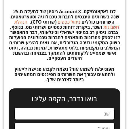
לנו באקאונטיקס-
AccountX
ניסיון
של למעלה מ-25
שנה בשרותים פיננסים לחברות טכנולוגיה וסטארטאפים.
השרותים כוללים
ניהול כספים
(שרותי CFO),
הנהלת
חשבונות
ושכר, ביקורת דוחות כספיים ושרותי מס. בנוסף,
צברנו ניסיון רב במיסוי ישראלי ובינלאומי, דבר המאפשר
לנו לספק פתרונות מותאמים לחברות טכנולוגיה הפועלות
בשוק המקומי ובזירה הגלובלית, אנו גאים להציע שרותים
המשלבים מקצועיות בלתי מתפשרת, זמינות גבוהה, ויחס
אישי שמסייע ללקוחותינו להתמקד בצמיחה ובהשגת
היעדים העסקיים.
מעוניינ/ת לשמוע עוד? נשמח לקבוע פגישה לייעוץ
ולהתאים עבורך את השרותים הפיננסים המתאימים
ביותר לצרכים שלך.
בואו נדבר, הקפה עלינו