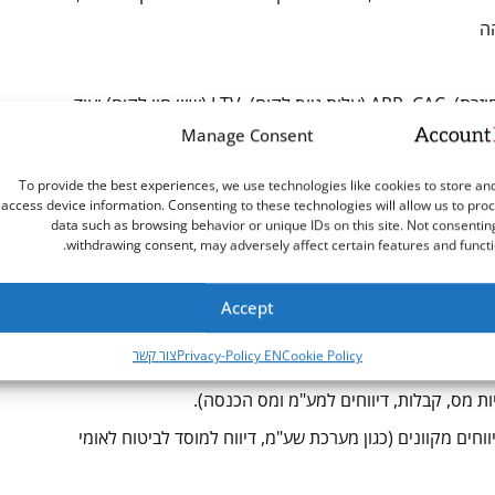
הה
Manage Consent
מדדים אלו לצורך דיווח למשקיעים, דירקטוריון וגיוס הון.
בדוגמא לעיל בדוחות הניהולים של החברה ברגע שנחתם ההסכם אנו נוסיף את מלוא ההסכם לחישוב ה -ARR (ו – 1/12 ל MRR
To provide the best experiences, we use technologies like cookies to store an
access device information. Consenting to these technologies will allow us to pro
data such as browsing behavior or unique IDs on this site. Not consentin
withdrawing consent, may adversely affect certain features and functi
ך לעקוב אחרי שינויים אלו גם מבחינת דיווח פיננסי וגם מבחינת
Accept
Cookie Policy
Privacy-Policy EN
צור קשר
ת מס, קבלות, דיווחים למע"מ ומס הכנסה).
Saa צריכה לתמוך בדיווחים מקוונים (כגון מערכת שע"מ, דיווח למוסד לביטוח לאומי