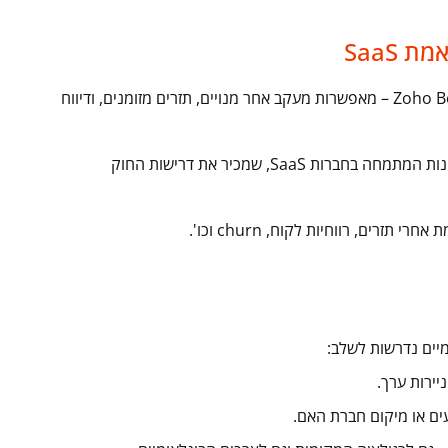
SaaS
– כמו NetSuite, Priority או Zoho Books – מאפשרות מעקב אחר מנויים, תזרים מזומנים, ודיווח
– שימוש במשרד הנהלת חשבונות המתמחה בחברות SaaS, שמכיר את דרישות החוק
מיים נדרשות לשלב:
יירות ערך.