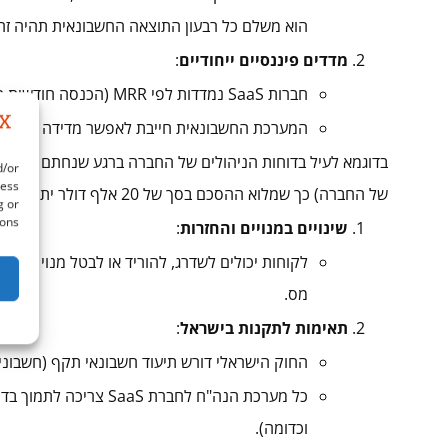
הוא משלם כל רבעון התוצאה החשבונאית תהיה ז
מדדים פיננסיים ייחודיים
:
חברות SaaS נמדדות לפי MRR (הכנסה חודשית חוזרת), ARR, CAC (עלות גיוס לקוח), LTV (שווי חיי לקוח) ועוד.
המערכת החשבונאית חייבת לאפשר מדידה מדויקת של 
d/or
cess
של החברה) כך שמלוא ההסכם בסך של 20 אלף דולר יתווסף לחישוב כבר בחודש נובמבר.
g or
ons.
שינויים במנויים והחזרות
:
לקוחות יכולים לשדרג, להוריד או לבטל מנוי – וצרי
מס.
תאימות לתקנות בישראל
:
החוק הישראלי דורש תיעוד חשבונאי תקף (חשבוניו
כל מערכת הנה"ח לחברת S
וכדומה).