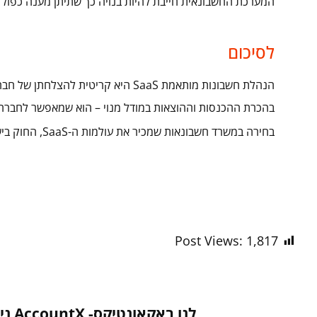
המערכת החשבונאית חייבת להיות בנויה כך שתיתן מענה כפול –
לסיכום
הנהלת חשבונות מותאמת SaaS היא קריטית ל
בהכרת ההכנסות וההוצאות במודל מנוי – הוא שמאפשר לחברה ל
בחירה במשרד חשבונאות שמכיר את עולמות ה-SaaS, החוק בישראל והתקינה הבינלאומית – היא לא מותרות, אלא הכרח.
Post Views:
1,817
לנו באקאונטיקס-
AccountX
ני