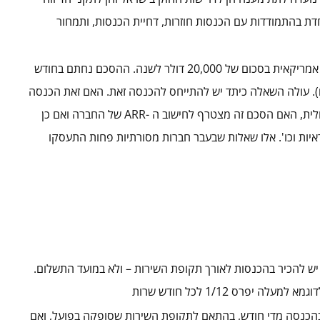
ASC), ומחייבת התמחות מיוחדת בהתמודדות עם הכנסות חוזרות, דחיית הכנסות, ותמחור
לדוגמא חברת SaaS בתחום הסייבר מכרה רישיון שנתי לחברה אמריקאית בסכום של 20,000 דולר לשנה. ההסכם נחתם בחודש
ה נובמבר – אורטובר בשנה העוקבת (12 חודשים). עולה השאלה כיתד יש להתייחס להכנסה זאת. האם זאת הכנסה
שוטפת כיצד יש להכיר בה מבחינה חשבונאית ואף מבחינה ניהולית, האם הסכם זה מצטרף לחישוב ה -ARR של החברה ואם כן
איות וכו'. אלו שאלות שבעבר חברות מסורתיות פחות התעסקו
 פי IFRS 15 והמקבילה האמריקאית ASC 606, יש להכיר בהכנסות לאורך תקופת השירות – ולא במועד התשלום.
פרס 1/12 לכל חודש שרות
בהכנסה מדי חודש, בהתאם לתקופת השירות שסופקה בפועל, ואם