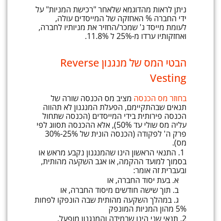
ניתן לראות מהדוגמא שלאחר "רכישת המניות" על
ידי החברה % האחזקה של המייסדים עולה,
לעומת מייסד ג' שמכר/החזיר את מניותיו לחברה,
ואחזקותיו ערדו מ-25% ל 11.8%.
הבטי המס של מנגנון Reverse
Vesting
בחוזר מס הכנסה
מציב מס הכנסה שורה של
תנאים שבהתקיימם, הפעלת המנגנון לא תהווה
הכנסה פירותית בידי המייסדים (הכנסה שתחול
עליה מס שולי עד 50%), אלא ההכנסה תסווג לפי
פרק ה' לפקודה (הכנסה הונית של 25%-30%
מס).
1. התנאי הראשון הינו שהמנגנון נקבע מראש או
בסמוך למועד ההקמה, או אגב השקעה מהותית,
ובעברית זה אומר:
א. בעת יסוד החברה, או
ב. תוך שישה חודשים מיסוד החברה, או
ג. במהלך השקעה מהותית שבה הונפקו לפחות
5% מהון המניות המונפק
2. תנאי שני הינו שבמידה והמנגנון מופעל,