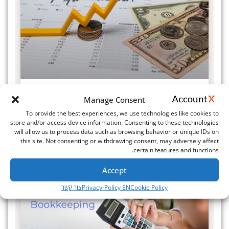
ARR – מדוע זהו המדד הכי חשוב בעולם
Manage Consent
ה-SAAS?
To provide the best experiences, we use technologies like cookies to
store and/or access device information. Consenting to these technologies
מידע נוסף »
will allow us to process data such as browsing behavior or unique IDs on
this site. Not consenting or withdrawing consent, may adversely affect
יולי 3, 2025
certain features and functions.
Accept
Cookie Policy
Privacy-Policy EN
צור קשר
הנהלת חשבונות